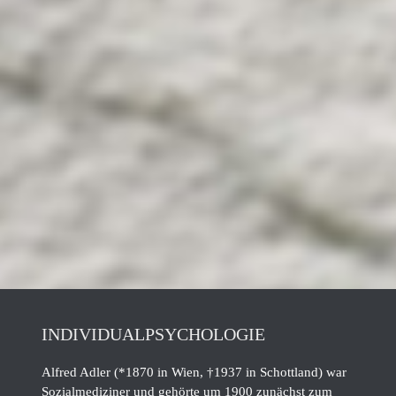
INDIVIDUALPSYCHOLOGIE
Alfred Adler (*1870 in Wien, †1937 in Schottland) war
Sozialmediziner und gehörte um 1900 zunächst zum