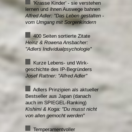
'Krasse Kinder' - sie verstehen
lernen und ihnen Auswege bahnen
Alfred Adler: "Das Leben gestalten -
vom Umgang mit Sorgenkindern
400 Seiten sortierte Zitate
Heinz & Rowena Ansbacher:
"Adlers Individualpsychologie"
Kurze Lebens- und Wirk-
geschichte des IP-Begründers
Josef Rattner: "Alfred Adler"
Adlers Prinzipien als aktueller
Bestseller aus Japan (danach
auch im SPIEGEL-Ranking)
Kishimi & Koga: "
Du musst nicht
von allen gemocht werden"
Temperamentvoller