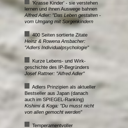
'Krasse Kinder' - sie verstehen
lernen und ihnen Auswege bahnen
Alfred Adler: "Das Leben gestalten -
vom Umgang mit Sorgenkindern
400 Seiten sortierte Zitate
Heinz & Rowena Ansbacher:
"Adlers Individualpsychologie"
Kurze Lebens- und Wirk-
geschichte des IP-Begründers
Josef Rattner: "Alfred Adler"
Adlers Prinzipien als aktueller
Bestseller aus Japan (danach
auch im SPIEGEL-Ranking)
Kishimi & Koga: "
Du musst nicht
von allen gemocht werden"
Temperamentvoller