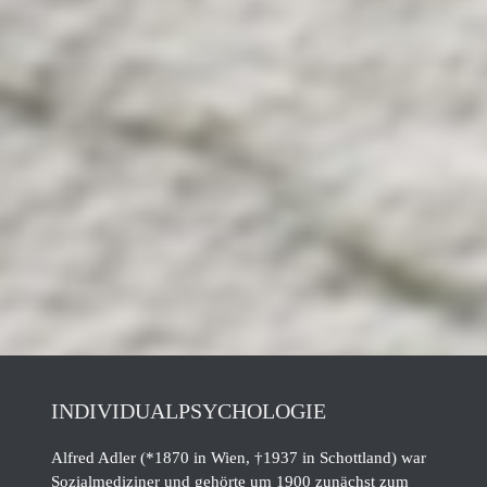
INDIVIDUALPSYCHOLOGIE
Alfred Adler (*1870 in Wien, †1937 in Schottland) war
Sozialmediziner und gehörte um 1900 zunächst zum